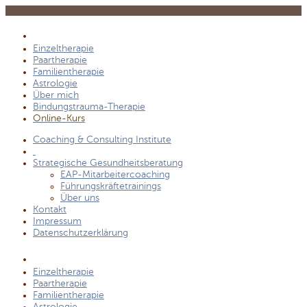
Einzeltherapie
Paartherapie
Familientherapie
Astrologie
Über mich
Bindungstrauma-Therapie
Online-Kurs
Coaching & Consulting Institute
Strategische Gesundheitsberatung
EAP-Mitarbeitercoaching
Führungskräftetrainings
Über uns
Kontakt
Impressum
Datenschutzerklärung
Einzeltherapie
Paartherapie
Familientherapie