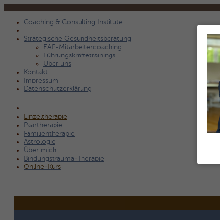
Coaching & Consulting Institute
Strategische Gesundheitsberatung
EAP-Mitarbeitercoaching
Führungskräftetrainings
Über uns
Kontakt
Impressum
Datenschutzerklärung
Einzeltherapie
Paartherapie
Familientherapie
Astrologie
Über mich
Bindungstrauma-Therapie
Online-Kurs