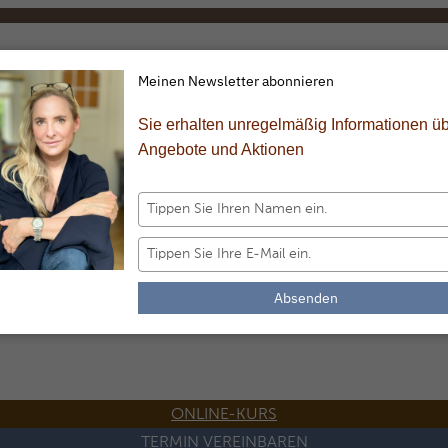
Meinen Newsletter abonnieren
Sie erhalten unregelmäßig Informationen ü
Angebote und Aktionen
Tippen
Sie
Ihren
Tippen
Namen
Sie
ein.
Ihre
Absenden
E-
Mail
ein.
ONLINE-KURS
TERMIN VEREINBAREN