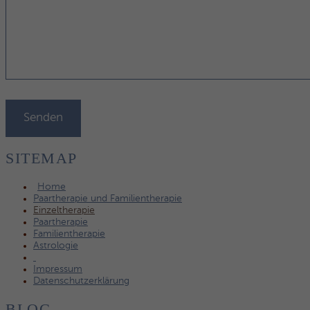
SITEMAP
Home
Paartherapie und Familientherapie
Einzeltherapie
Paartherapie
Familientherapie
Astrologie
Impressum
Datenschutzerklärung
BLOG