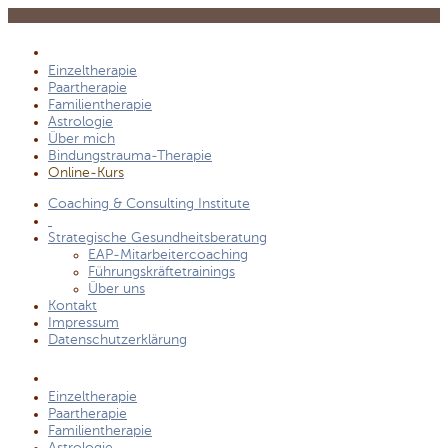
Einzeltherapie
Paartherapie
Familientherapie
Astrologie
Über mich
Bindungstrauma-Therapie
Online-Kurs
Coaching & Consulting Institute
Strategische Gesundheitsberatung
EAP-Mitarbeitercoaching
Führungskräftetrainings
Über uns
Kontakt
Impressum
Datenschutzerklärung
Einzeltherapie
Paartherapie
Familientherapie