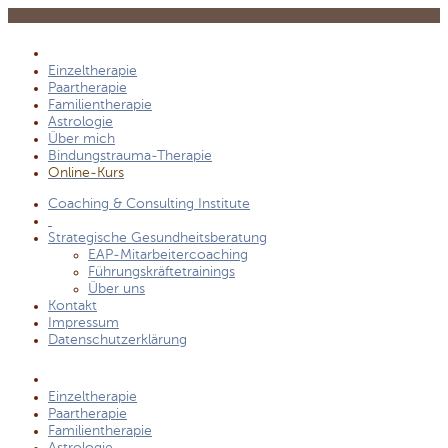
Einzeltherapie
Paartherapie
Familientherapie
Astrologie
Über mich
Bindungstrauma-Therapie
Online-Kurs
Coaching & Consulting Institute
Strategische Gesundheitsberatung
EAP-Mitarbeitercoaching
Führungskräftetrainings
Über uns
Kontakt
Impressum
Datenschutzerklärung
Einzeltherapie
Paartherapie
Familientherapie