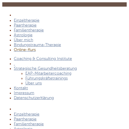
Einzeltherapie
Paartherapie
Familientherapie
Astrologie
Über mich
Bindungstrauma-Therapie
Online-Kurs
Coaching & Consulting Institute
Strategische Gesundheitsberatung
EAP-Mitarbeitercoaching
Führungskräftetrainings
Über uns
Kontakt
Impressum
Datenschutzerklärung
Einzeltherapie
Paartherapie
Familientherapie