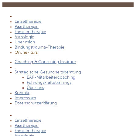
Einzeltherapie
Paartherapie
Familientherapie
Astrologie
Über mich
Bindungstrauma-Therapie
Online-Kurs
Coaching & Consulting Institute
Strategische Gesundheitsberatung
EAP-Mitarbeitercoaching
Führungskräftetrainings
Über uns
Kontakt
Impressum
Datenschutzerklärung
Einzeltherapie
Paartherapie
Familientherapie