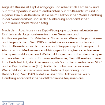
Angelika Krause ist Dipl.-Pädagogin und arbeitet als Familien- und
Sucht­thera­peutin in einem ambulanten Suchthilfezentrum und in
eigener Praxis. Außer­dem ist sie beim Diakonischen Werk Hamburg
in der Seminararbeit und in der Ausbildung ehrenamtlicher
Suchtkrankenhelfer/Innen tätig.
Nach dem Abschluss ihres Dipl.-Pädagogikstudiums arbeitete sie
fünf Jahre als Jugendreferentin in der Seminar- und
Fortbildungsarbeit für Mitarbeiter/Innen von offenen Jugendhäusern
und Jugendlichen. Seit 1985 arbeitet sie in einem ambulanten
Suchthilfezentrum in der Einzel- und Gruppenpsychotherapie mit
Alkohol- und Medikamentenabhängigen. Es folgten verschiedene
Therapie­ausbil­dungen und Weiter­bildungen: u.a. in Familientherapie
am Weinheimer Institut für Familientherapie, Gestaltberatung beim
Fritz Perls Institut, die Anerken­nung als Suchttherapeutin beim VDR
und in Psychotherapie (HP). Außerdem absolvierte sie eine
Weiterbildung in cranio-sacraler Tiefen­ent­span­nung und
Behandlung. Seit 1989 bildet sie über das Diakonische Werk
Hamburg ehrenamtliche Suchtkrankenhelfer/innen aus.
Zur Teamseite