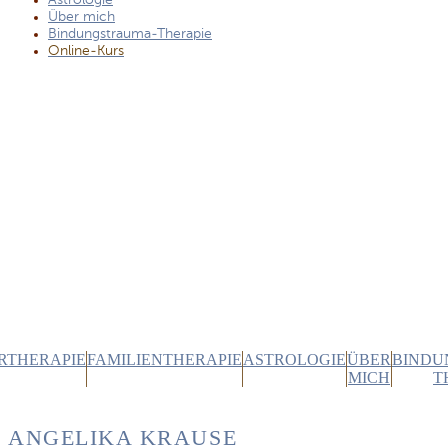
Astrologie
Über mich
Bindungstrauma-Therapie
Online-Kurs
RTHERAPIE
FAMILIENTHERAPIE
ASTROLOGIE
ÜBER
BINDU
MICH
T
ANGELIKA KRAUSE